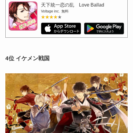
天下統一恋の乱 Love Ballad
Voltage inc.
無料
★★★★★
★★★★★
4位 イケメン戦国