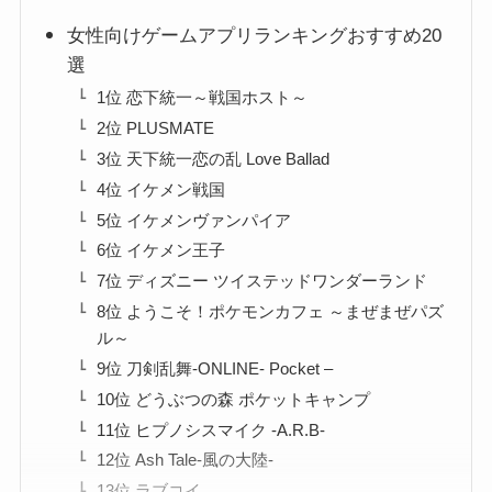
女性向けゲームアプリランキングおすすめ20
選
1位 恋下統一～戦国ホスト～
2位 PLUSMATE
3位 天下統一恋の乱 Love Ballad
4位 イケメン戦国
5位 イケメンヴァンパイア
6位 イケメン王子
7位 ディズニー ツイステッドワンダーランド
8位 ようこそ！ポケモンカフェ ～まぜまぜパズ
ル～
9位 刀剣乱舞-ONLINE- Pocket –
10位 どうぶつの森 ポケットキャンプ
11位 ヒプノシスマイク -A.R.B-
12位 Ash Tale-風の大陸-
13位 ラブコイ