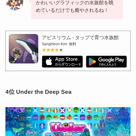
かわいいグラフィックの水族館を眺
めているだけでも癒やされるね！
アビスリウム - タップで育つ水族館
SangHeon Kim
無料
★★★★★
★★★★★
4位 Under the Deep Sea