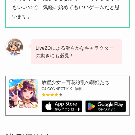
もいいので、気軽に始めてもいいゲームだと思
います。
Live2Dによる滑らかなキャラクター
の動きにも必見！
放置少女 – 百花繚乱の萌姫たち
C4 CONNECT K.K.
無料
★★★★★
★★★★★