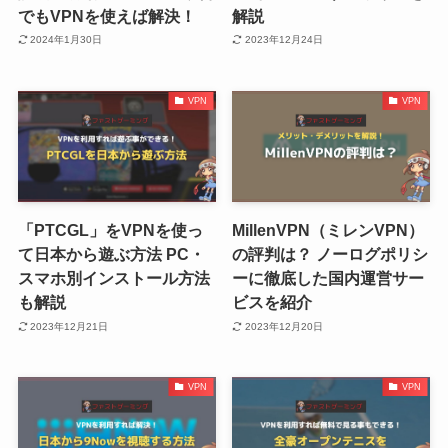
でもVPNを使えば解決！
解説
2024年1月30日
2023年12月24日
VPN
VPN
「PTCGL」をVPNを使っ
MillenVPN（ミレンVPN）
て日本から遊ぶ方法 PC・
の評判は？ ノーログポリシ
スマホ別インストール方法
ーに徹底した国内運営サー
も解説
ビスを紹介
2023年12月21日
2023年12月20日
VPN
VPN