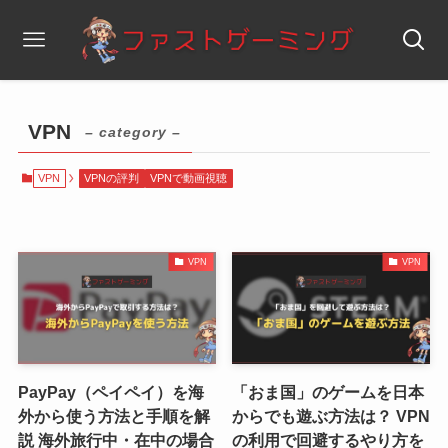
VPN
– category –
VPN
VPNの評判
VPNで動画視聴
VPN
VPN
PayPay（ペイペイ）を海
「おま国」のゲームを日本
外から使う方法と手順を解
からでも遊ぶ方法は？ VPN
説 海外旅行中・在中の場合
の利用で回避するやり方を