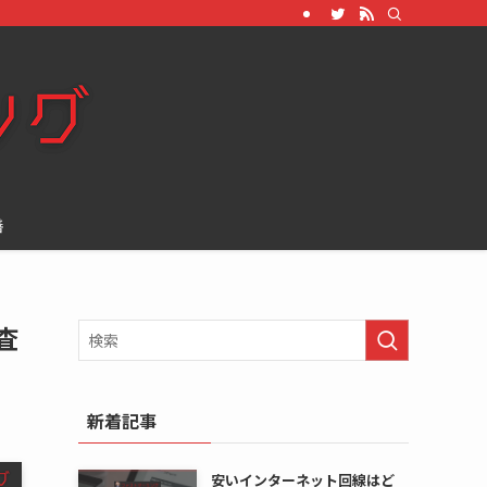
善
査
新着記事
安いインターネット回線はど