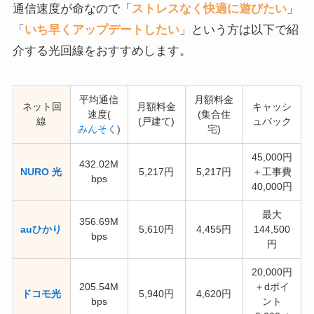
通信速度が命なので「
ストレスなく快適に遊びたい
」
「
いち早くアップデートしたい
」という方は以下で紹
介する光回線をおすすめします。
平均通信
月額料金
ネット回
月額料金
キャッシ
速度(
(集合住
線
(戸建て)
ュバック
みんそく
)
宅)
45,000円
432.02M
NURO 光
5,217円
5,217円
＋工事費
bps
40,000円
最大
356.69M
auひかり
5,610円
4,455円
144,500
bps
円
20,000円
205.54M
＋dポイ
ドコモ光
5,940円
4,620円
bps
ント