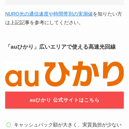
STEP
NURO光の公式ページを開く
NURO光の通信速度や時間帯別の実測値
を知りたい方
は上記記事を参考にしてください。
NURO 光公式ページ
まずは上記のリンクからNURO光の公式ページ
「auひかり」広いエリアで使える高速光回線
を開きましょう。
ここからクリックして申し込みをすると45000
円がキャッシュバックされます
「新規お申し込み・エリア確
STEP
auひかり 公式サイトはこちら
認」をクリック
キャッシュバック額が大きく、実質負担が少ない