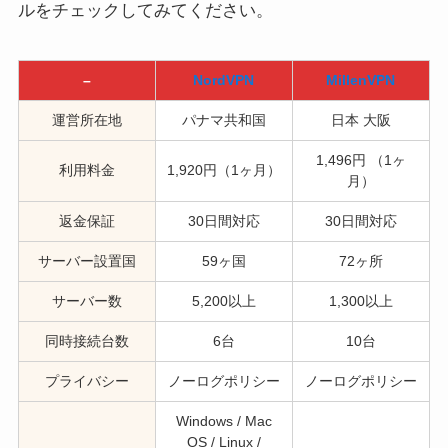
ルをチェックしてみてください。
–
NordVPN
MillenVPN
運営所在地
パナマ共和国
日本 大阪
1,496円 （1ヶ
利用料金
1,920円（1ヶ月）
月）
返金保証
30日間対応
30日間対応
サーバー設置国
59ヶ国
72ヶ所
サーバー数
5,200以上
1,300以上
同時接続台数
6台
10台
プライバシー
ノーログポリシー
ノーログポリシー
Windows / Mac
OS / Linux /