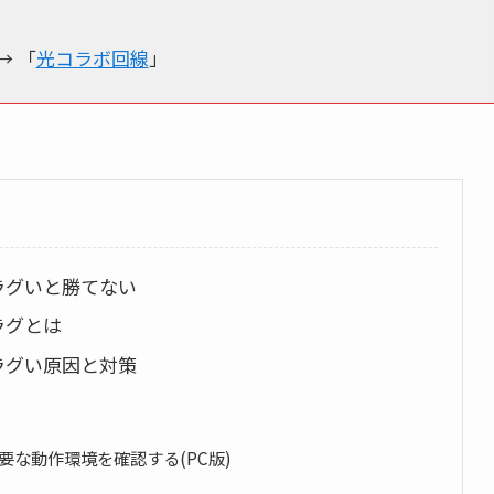
→ 「
光コラボ回線
」
ラグいと勝てない
ラグとは
ラグい原因と対策
な動作環境を確認する(PC版)