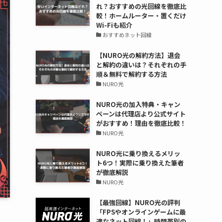
れ？おすすめの光回線を徹底比
較！ホームルーター・置くだけ
Wi-Fiも紹介
おすすめネット回線
【NURO光の解約方法】退会
と解約の違いは？それぞれの手
順＆無料で解約する方法
NURO光
NURO光の加入特典・キャン
ペーンは代理店より公式サイト
がおすすめ！理由を徹底比較！
NURO光
NURO光に乗り換えるメリッ
ト6つ！実際に乗り換えた筆者
が徹底解説
NURO光
【最強回線】NURO光の評判
「FPSやオンラインゲームに最
適なネット回線！」時間帯別の