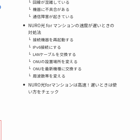
回線が混雑している
の
機器に不具合がある
通信障害が起きている
NURO光 for マンションの速度が遅いときの
対処法
接続機器を再起動する
IPv6接続にする
LANケーブルを交換する
ONUの設置場所を変える
ONUを最新機種に交換する
周波数帯を変える
NURO光forマンションは高速！遅いときは使
い方をチェック