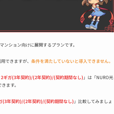
がマンション向けに展開するプランです。
利用できますが、
条件を満たしていないと導入できません。
 2ギガ(3年契約)/(2年契約)/(契約
期間なし
)
」は「NURO光
できます。
ガ(3年契約)/(2年契約)/(契約
期間なし
)
」比較してみましょ