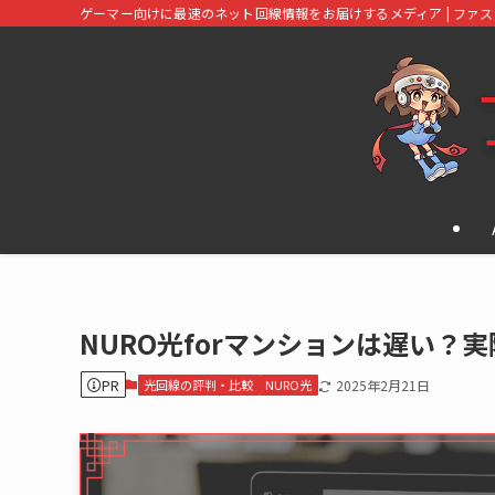
ゲーマー向けに最速のネット回線情報をお届けするメディア | ファ
NURO光forマンションは遅い
PR
光回線の評判・比較
NURO光
2025年2月21日