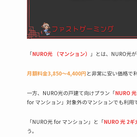
「
NURO光 （マンション）
」とは、NURO光
月額料金3,850～4,400円
と非常に安い価格で
一方、NURO光の戸建て向けプラン「
NURO 光
for マンション」対象外のマンションでも利用
「NURO光 for マンション」と「
NURO 光 2ギ
う。