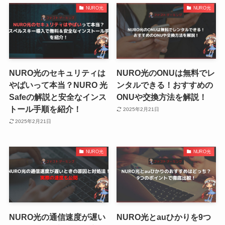
NURO光
NURO光
NURO光のセキュリティは
NURO光のONUは無料でレ
やばいって本当？NURO 光
ンタルできる！おすすめの
Safeの解説と安全なインス
ONUや交換方法を解説！
トール手順を紹介！
2025年2月21日
2025年2月21日
NURO光
NURO光
NURO光の通信速度が遅い
NURO光とauひかりを9つ