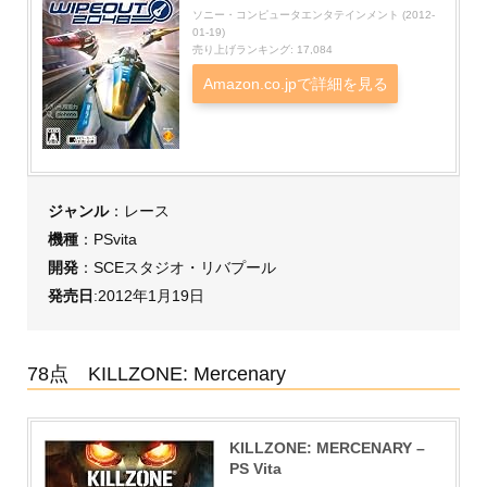
ソニー・コンピュータエンタテインメント (2012-
01-19)
売り上げランキング: 17,084
Amazon.co.jpで詳細を見る
ジャンル
：レース
機種
：PSvita
開発
：SCEスタジオ・リバプール
発売日
:2012年1月19日
78点 KILLZONE: Mercenary
KILLZONE: MERCENARY –
PS Vita