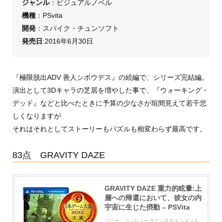
ジャンル
：ビジュアルノベル
機種
：PSvita
開発
：スパイク・チュンソフト
発売日
:2016年6月30日
『極限脱出ADV 善人シボウデス』の続編で、シリーズ完結編。
演出として3Dキャラの芝居を増やした事で、『ウォーキング・
デッド』などと比べたときに予算の少なさが垣間見えて若干悲
しくなりますが
それはそれとしてストーリーもパズルも相変わらず最高です。
83点 GRAVITY DAZE
GRAVITY DAZE 重力的眩暈:上
層への帰還において、彼女の内
宇宙に生じた摂動 – PSVita
ソニー・コンピュータエンタテインメント