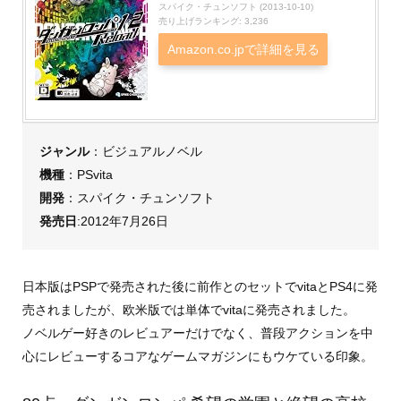
スパイク・チュンソフト (2013-10-10)
売り上げランキング: 3,236
Amazon.co.jpで詳細を見る
ジャンル
：ビジュアルノベル
機種
：PSvita
開発
：スパイク・チュンソフト
発売日
:2012年7月26日
日本版はPSPで発売された後に前作とのセットでvitaとPS4に発
売されましたが、欧米版では単体でvitaに発売されました。
ノベルゲー好きのレビュアーだけでなく、普段アクションを中
心にレビューするコアなゲームマガジンにもウケている印象。