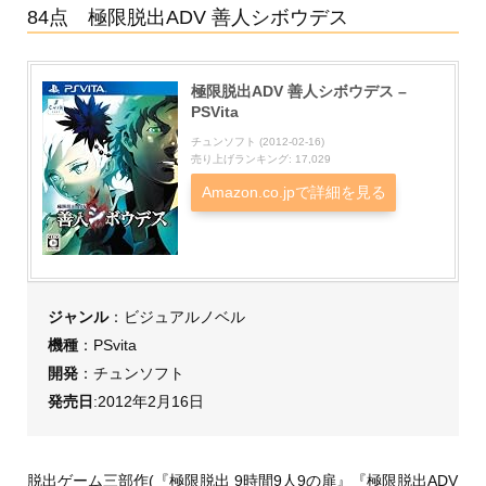
84点 極限脱出ADV 善人シボウデス
極限脱出ADV 善人シボウデス –
PSVita
チュンソフト (2012-02-16)
売り上げランキング: 17,029
Amazon.co.jpで詳細を見る
ジャンル
：ビジュアルノベル
機種
：PSvita
開発
：チュンソフト
発売日
:2012年2月16日
脱出ゲーム三部作(『極限脱出 9時間9人9の扉』『極限脱出ADV