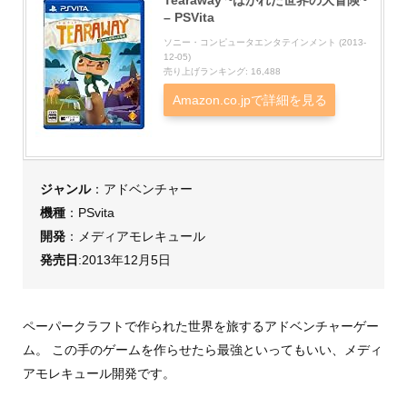
Tearaway ~はがれた世界の大冒険~
– PSVita
ソニー・コンピュータエンタテインメント (2013-
12-05)
売り上げランキング: 16,488
Amazon.co.jpで詳細を見る
ジャンル
：アドベンチャー
機種
：PSvita
開発
：メディアモレキュール
発売日
:2013年12月5日
ペーパークラフトで作られた世界を旅するアドベンチャーゲー
ム。 この手のゲームを作らせたら最強といってもいい、メディ
アモレキュール開発です。