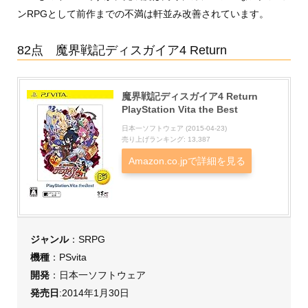
ンRPGとして前作までの不満は軒並み改善されています。
82点 魔界戦記ディスガイア4 Return
魔界戦記ディスガイア4 Return
PlayStation Vita the Best
日本一ソフトウェア (2015-04-23)
売り上げランキング: 13,387
Amazon.co.jpで詳細を見る
ジャンル
：SRPG
機種
：PSvita
開発
：日本一ソフトウェア
発売日
:2014年1月30日