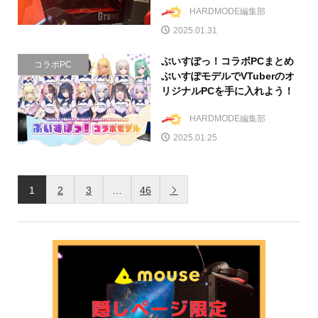
HARDMODE編集部
2025.01.31
ぶいすぽっ！コラボPCまとめ
コラボPC
ぶいすぽモデルでVTuberのオ
リジナルPCを手に入れよう！
HARDMODE編集部
2025.01.25
1
2
3
…
46
