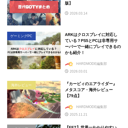
版】
2026.03.14
ARKはクロスプレイに対応し
ゲーミングPC
ている？PS5とPCは非専用サ
ーバーで一緒にプレイできるの
かも紹介！
HARDMODE編集部
2026.03.01
『カービィのエアライダー』
海外レビュー
メタスコア・海外レビュー
【79点】
HARDMODE編集部
2025.11.21
【EFT】世界一わかりやすい