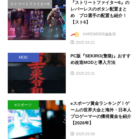
『ストリートファイター6』の
ストリートファイター6
レバーレスのボタン配置まと
め プロ選手の配置も紹介！
【スト6】
HARDMODE編集部
2025.04.21
PC版『SEKIRO(隻狼)』おすす
MOD
め改造MODと導入方法
2025.03.31
eスポーツ賞金ランキング！ゲ
eスポーツ
ームの世界大会と海外・日本人
プロゲーマーの獲得賞金を紹介
【2026年】
2025.03.09