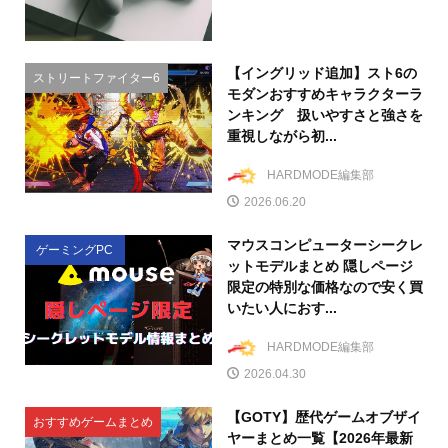
【イングリッド追加】スト6の
ストリートファイター6
モダンおすすめキャラクターラ
ンキング 扱いやすさと強さを
重視しながら初...
HARDMODE編集部
2026.06.20
マウスコンピューターシークレ
ゲーミングPC
ットモデルまとめ 隠しページ
限定の特別な価格なので安く買
いたい人におす...
HARDMODE編集部
2026.04.30
【GOTY】歴代ゲームオブザイ
おすすめゲームまとめ
ヤーまとめ一覧【2026年最新