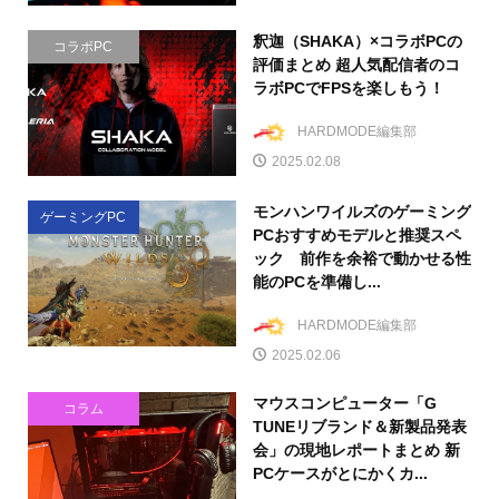
釈迦（SHAKA）×コラボPCの
コラボPC
評価まとめ 超人気配信者のコ
ラボPCでFPSを楽しもう！
HARDMODE編集部
2025.02.08
モンハンワイルズのゲーミング
ゲーミングPC
PCおすすめモデルと推奨スペ
ック 前作を余裕で動かせる性
能のPCを準備し...
HARDMODE編集部
2025.02.06
マウスコンピューター「G
コラム
TUNEリブランド＆新製品発表
会」の現地レポートまとめ 新
PCケースがとにかくカ...