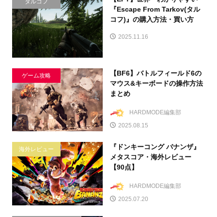
タルコフ
『Escape From Tarkov(タル
コフ)』の購入方法・買い方
2025.11.16
【BF6】バトルフィールド6の
ゲーム攻略
マウス&キーボードの操作方法
まとめ
HARDMODE編集部
2025.08.15
『ドンキーコング バナンザ』
海外レビュー
メタスコア・海外レビュー
【90点】
HARDMODE編集部
2025.07.20