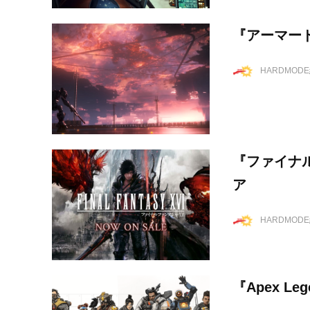
『アーマー
HARDMOD
『ファイナル
ア
HARDMOD
『Apex L