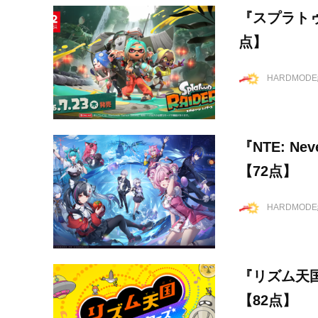
『スプラト
点】
HARDMOD
『NTE: Ne
【72点】
HARDMOD
『リズム天
【82点】