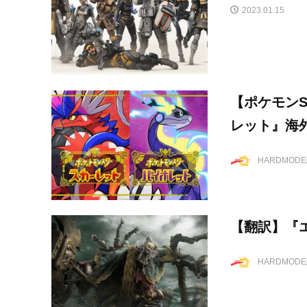
2023.01.15
【ポケモン
レット』海
HARDMOD
【翻訳】『
HARDMOD