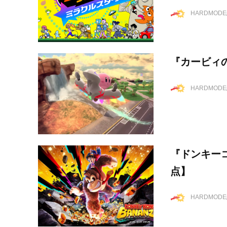
HARDMOD
『カービィ
HARDMOD
『ドンキーコ
点】
HARDMOD