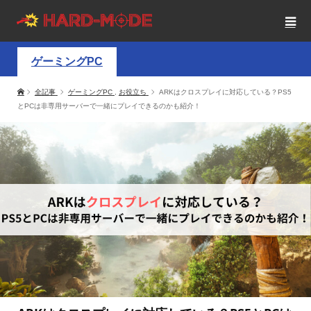
ゲーミングPC
全記事
ゲーミングPC
,
お役立ち
ARKはクロスプレイに対応している？PS5
とPCは非専用サーバーで一緒にプレイできるのかも紹介！