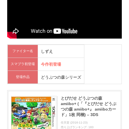
ファイター名
しずえ
スマブラ初登場
今作初登場
登場作品
どうぶつの森シリーズ
とびだせ どうぶつの森
amiibo+ (「『とびだせ どうぶ
つの森 amiibo+』 amiiboカー
ド」1枚 同梱) – 3DS
任天堂 (2016-11-23)
売り上げランキング: 183