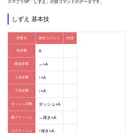
スマブラSP「しずえ」の技コマンドのデータです。
しずえ 基本技
攻撃名
操作コマンド
特徴
弱攻撃
A
横強攻撃
→+A
上強攻撃
↑+A
下強攻撃
↓+A
ダッシュ攻撃
ダッシュ+A
横スマッシュ
→弾き+A
上スマッシュ
↑弾き+A