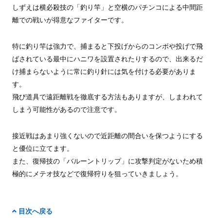
しずえは横必殺技の「釣り竿」と空横のパチンコによる中間距
離での戦いが得意なファイターです。
特に釣り竿は強力で、捕まると下投げからのコンボや投げで飛
ばされている最中にハニワを設置されたりするので、出来るだ
け捕まらないように常に釣り針には気を付ける必要がありま
す。
飛び道具で遠距離戦を徹底する方法もありますが、しまわれて
しまう可能性があるので注意です。
接近戦はあまり強くないので近距離の間合いを保つようにする
と優位に立てます。
また、復帰技の「バルーントリップ」に攻撃判定がないため積
極的にメテオ技などで復帰狩りを狙っていきましょう。
目次へ戻る