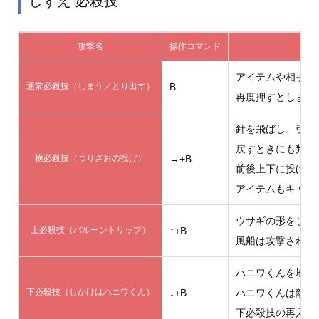
しずえ 必殺技
攻撃名
操作コマンド
アイテムや相手の
通常必殺技（しまう／とり出す）
B
再度押すとしまっ
針を飛ばし、引っ
戻すときにも判定
横必殺技（つりざおの投げ）
→+B
前後上下に投げ分
アイテムもキャッ
ウサギの形をした
上必殺技（バルーントリップ）
↑+B
風船は攻撃される
ハニワくんを地面
下必殺技（しかけはハニワくん）
↓+B
ハニワくんは敵が
下必殺技の再入力