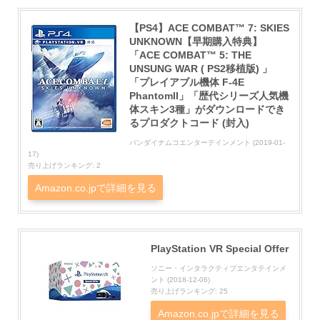
【PS4】ACE COMBAT™ 7: SKIES
UNKNOWN【早期購入特典】
「ACE COMBAT™ 5: THE
UNSUNG WAR ( PS2移植版) 」
「プレイアブル機体 F-4E
PhantomII」「歴代シリーズ人気機
体スキン3種」がダウンロードでき
るプロダクトコード (封入)
バンダイナムコエンターテインメント (2019-01-
17)
売り上げランキング: 2
Amazon.co.jpで詳細を見る
PlayStation VR Special Offer
ソニー・インタラクティブエンタテインメ
ント (2018-12-06)
売り上げランキング: 25
Amazon.co.jpで詳細を見る