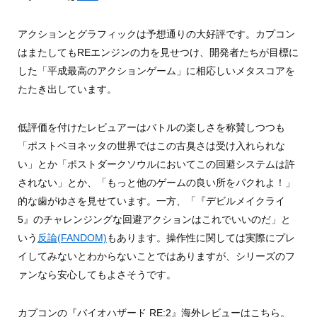
アクションとグラフィックは予想通りの大好評です。カプコン
はまたしてもREエンジンの力を見せつけ、開発者たちが目標に
した「平成最高のアクションゲーム」に相応しいメタスコアを
たたき出しています。
低評価を付けたレビュアーはバトルの楽しさを称賛しつつも
「ポストベヨネッタの世界ではこの古臭さは受け入れられな
い」とか「ポストダークソウルにおいてこの回避システムは許
されない」とか、「もっと他のゲームの良い所をパクれよ！」
的な歯がゆさを見せています。一方、「『デビルメイクライ
5』のチャレンジングな回避アクションはこれでいいのだ」と
いう
反論(FANDOM)
もあります。操作性に関しては実際にプレ
イしてみないとわからないことではありますが、シリーズのフ
ァンなら安心してもよさそうです。
カプコンの『バイオハザード RE:2』海外レビューはこちら。