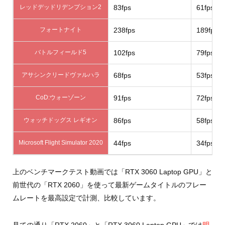
レッドデッドリデンプション2
83fps
61fps
フォートナイト
238fps
189fps
バトルフィールド5
102fps
79fps
アサシンクリードヴァルハラ
68fps
53fps
CoD:ウォーゾーン
91fps
72fps
ウォッチドッグス レギオン
86fps
58fps
Microsoft Flight Simulator 2020
44fps
34fps
上のベンチマークテスト動画では「RTX 3060 Laptop GPU」と
前世代の「RTX 2060」を使って最新ゲームタイトルのフレー
ムレートを最高設定で計測、比較しています。