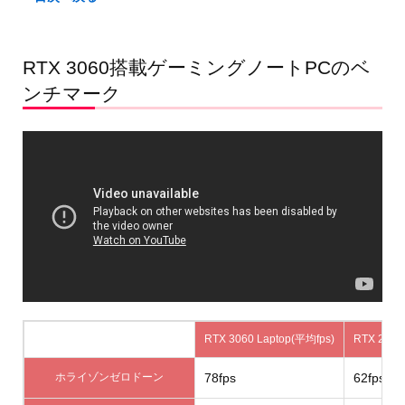
RTX 3060搭載ゲーミングノートPCのベ
ンチマーク
RTX 3060 Laptop(平均fps)
RTX 2060
ホライゾンゼロドーン
78fps
62fps