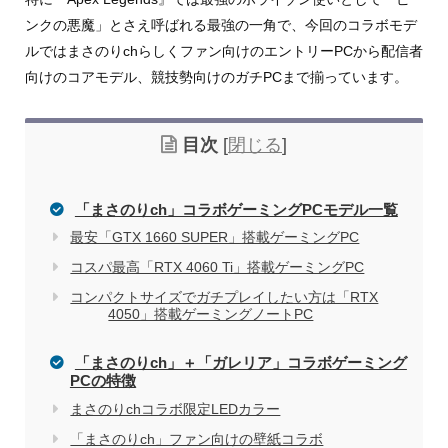
ンクの悪魔」とさえ呼ばれる最強の一角で、今回のコラボモデ
ルではまさのりchらしくファン向けのエントリーPCから配信者
向けのコアモデル、競技勢向けのガチPCまで揃っています。
目次
[
閉じる
]
「まさのりch」コラボゲーミングPCモデル一覧
最安「GTX 1660 SUPER」搭載ゲーミングPC
コスパ最高「RTX 4060 Ti」搭載ゲーミングPC
コンパクトサイズでガチプレイしたい方は「RTX
4050」搭載ゲーミングノートPC
「まさのりch」＋「ガレリア」コラボゲーミング
PCの特徴
まさのりchコラボ限定LEDカラー
「まさのりch」ファン向けの壁紙コラボ