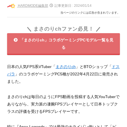
HARDMODE編集部
記事更新日 :
2024/01/14
当ページのリンクには広告が含まれています。
まさのりchファン必見！
「まさのりch」コラボゲーミングPCモデル一覧を見
る
日本の人気FPS系VTuber「
まさのりch
」とBTOショップ「
ドス
パラ
」のコラボゲーミングPC5種が2022年4月22日に発売され
ました。
まさのりchは毎日のようにFPS動画を投稿する人気YouTuberで
ありながら、実力派の凄腕FPSプレイヤーとして日本トップク
ラスの評価を受けるFPSプレイヤーです。
特に『Apex Legends』では最強のホライゾン使いとして「ピ