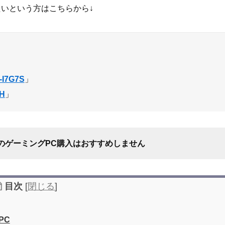
いという方はこちらから↓
-I7G7S
」
H
」
のゲーミングPC購入はおすすめしません
目次
[
閉じる
]
PC