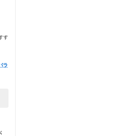
すす
パラ
が