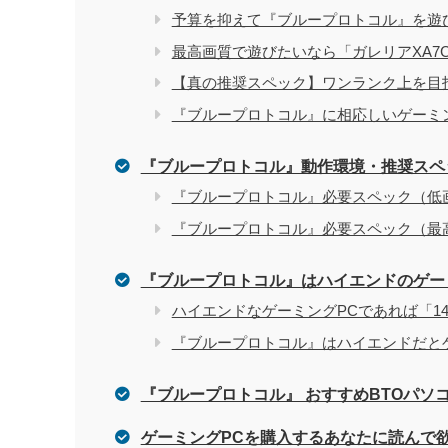
家電量販店で買う際のデメリット
予算を抑えて『ブループロトコル』を遊びた
最高画質で遊びたいなら「ガレリアXA7C
電気屋や家電量販店でのパソコン購入を
関連記事
【真の推奨スペック】ワンランク上を目指すな
『ブループロトコル』に相応しいゲーミング
『ブループロトコル』動作環境・推奨スペ
『ブループロトコル』必要スペック（低
『ブループロトコル』必要スペック（最
『ブループロトコル』はハイエンドのゲー
ハイエンドなゲーミングPCであれば「14
『ブループロトコル』はハイエンドだと
『ブループロトコル』 おすすめBTOパソ
ゲーミングPCを購入するあなたに読んで