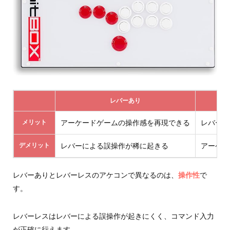
レバーあり
メリット
アーケードゲームの操作感を再現できる
レバーに
デメリット
レバーによる誤操作が稀に起きる
アーケー
レバーありとレバーレスのアケコンで異なるのは、
操作性
で
す。
レバーレスはレバーによる誤操作が起きにくく、コマンド入力
が正確に行えます。