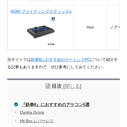
HORI ファイティングスティックα
Hori
ノアール
当サイトでは
鉄拳8におすすめのゲーミングPC
について紹介す
る記事もありますので、ぜひ参考にしてみてください。
目次
[
閉じる
]
『鉄拳8』におすすめのアケコン5選
Qanba Drone
Hit Box レバーレス