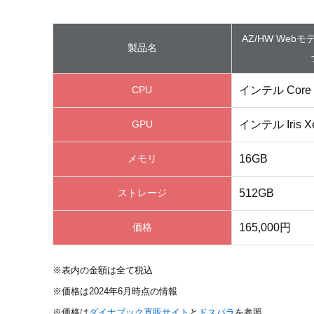
AZ/HW Web
製品名
インテル Core i
CPU
インテル Iris
GPU
16GB
メモリ
512GB
ストレージ
165,000円
価格
※表内の金額は全て税込
※価格は2024年6月時点の情報
※価格は
ダイナブック直販サイト
と
ドスパラ
を参照