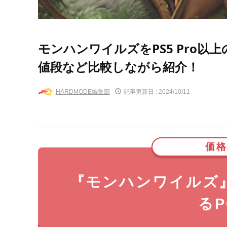
モンハンワイルズをPS5 Pro以
値段など比較しながら紹介！
HARDMODE編集部
記事更新日 :
2024/10/11
価格
『モンハンワイルズ』
る