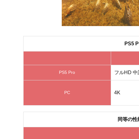
PS5
フルHD 
PS5 Pro
4K
PC
同等の性