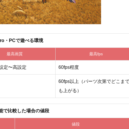
 Pro・PCで遊べる環境
最高画質
最高fps
中設定〜高設定
60fps程度
60fps以上（パーツ次第でどこま
も上がる）
能で比較した場合の値段
値段