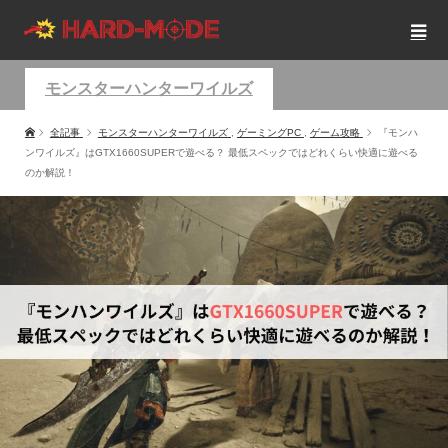
モンスターハンターワイルズ
全記事
モンスターハンターワイルズ
,
ゲーミングPC
,
ゲーム攻略
『モンハ
ンワイルズ』はGTX1660SUPERで遊べる？ 最低スペックではどれくらい快適に遊べる
のか解説！