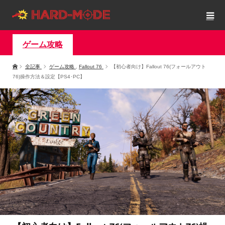
ゲーム攻略
全記事
ゲーム攻略
,
Fallout 76
【初心者向け】Fallout 76(フォールアウト
76)操作方法＆設定【PS4･PC】