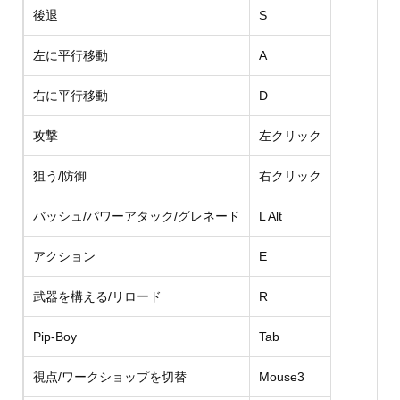
後退
S
左に平行移動
A
右に平行移動
D
攻撃
左クリック
狙う/防御
右クリック
バッシュ/パワーアタック/グレネード
L Alt
アクション
E
武器を構える/リロード
R
Pip-Boy
Tab
視点/ワークショップを切替
Mouse3