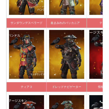
サンダウンデスペラード
血まみれのバッカニア
ティ
ティア３
ドレッドナビゲーター
怪物