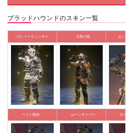
ブラッドハウンドのスキン一覧
グレートウィンター
大鳥の影
センチ
ペスト医師
ルーンキーパー
ロイヤ