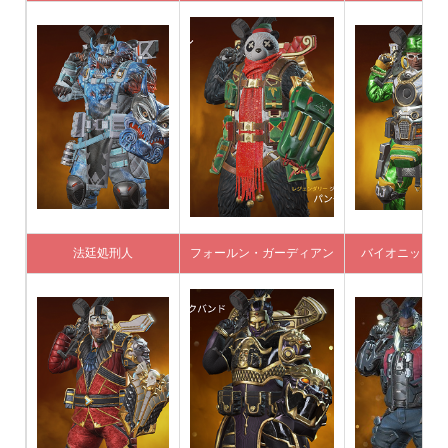
法廷処刑人
フォールン・ガーディアン
バイオニック・