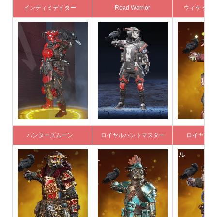
インティミデイター
Road Warrior
ウィケッド
ハンターズムーン
ロイヤルハントマスター
ロイヤル