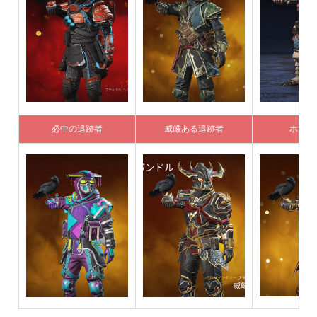
必中の追跡者
威厳ある追跡者
ホルス