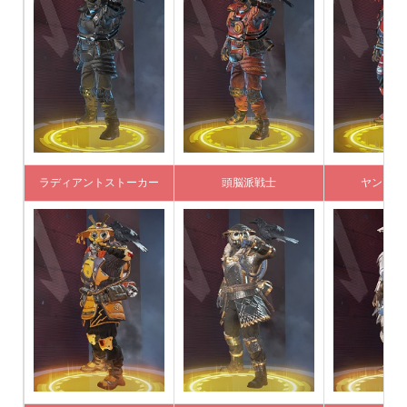
ラディアントストーカー
頭脳派戦士
ヤング