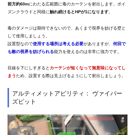
前方約60m
にわたる広範囲に毒のカーテンを射出します。ポイ
ズンクラウドと同様に
触れ続けるとHPが1になります
。
毒のダメージは期待できないので、あくまで視界を妨げる壁と
して使用しましょう。
設置型なので
使用する場所は考える必要
がありますが、
何回で
も敵の視界を妨げられる
能力を使えるのは非常に強力です。
目線を下にしすぎると
カーテンが短くなって無意味になってし
まう
ため、設置する際は見上げるようにして射出しましょう。
アルティメットアビリティ： ヴァイパー
ズピット