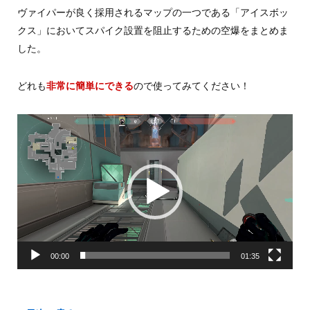
ヴァイパーが良く採用されるマップの一つである「アイスボッ
クス」においてスパイク設置を阻止するための空爆をまとめま
した。
どれも
非常に簡単にできる
ので使ってみてください！
動
画
プ
レ
ー
ヤ
ー
00:00
01:35