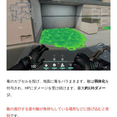
毒のカプセルを投げ、地面に毒をバラまきます。敵は
弱体化
を
付与され、HPにダメージを受け続けます。最大
約135ダメー
ジ
。
敵の進行する道や敵が角待ちしている場所などに投げ込むと有
効
です。