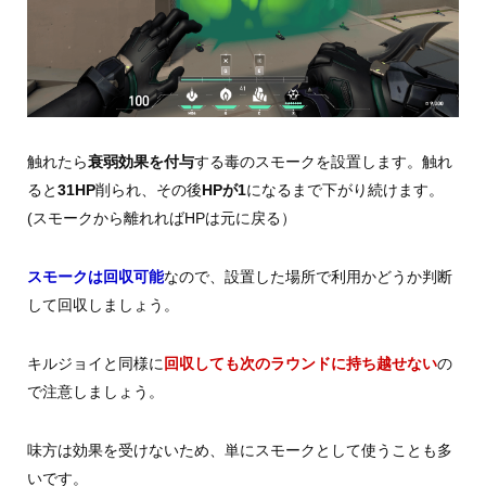
触れたら
衰弱効果を付与
する毒のスモークを設置します。触れ
ると
31HP
削られ、その後
HPが1
になるまで下がり続けます。
(スモークから離れればHPは元に戻る）
スモークは回収可能
なので、設置した場所で利用かどうか判断
して回収しましょう。
キルジョイと同様に
回収しても次のラウンドに持ち越せない
の
で注意しましょう。
味方は効果を受けないため、単にスモークとして使うことも多
いです。