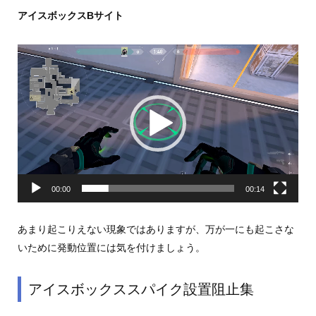
アイスボックスBサイト
動
画
プ
レ
ー
ヤ
ー
00:00
00:14
あまり起こりえない現象ではありますが、万が一にも起こさな
いために発動位置には気を付けましょう。
アイスボックススパイク設置阻止集