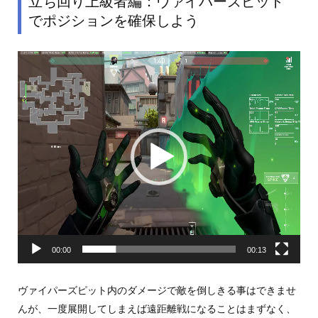
立ち回り上級者編：ヴァイパーズピット
でポジションを確保しよう
動
画
プ
レ
ー
ヤ
ー
00:00
00:13
ヴァイパーズピット内のダメージで敵を倒しきる事はできませ
んが、一度展開してしまえば遠距離戦になることはまずなく、