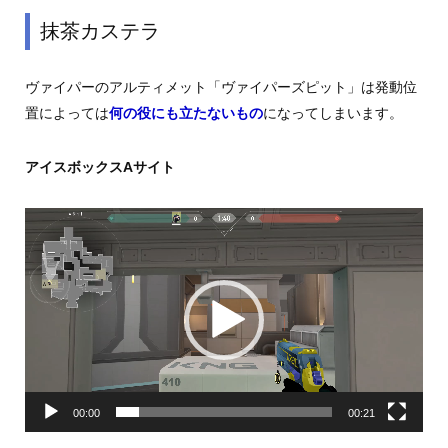
抹茶カステラ
ヴァイパーのアルティメット「ヴァイパーズピット」は発動位
置によっては
何の役にも立たないもの
になってしまいます。
アイスボックスAサイト
動
画
プ
レ
ー
ヤ
ー
00:00
00:21