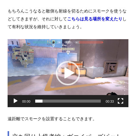
もちろんこうなると敵側も射線を切るためにスモークを使うな
どしてきますが、それに対して
こちらは見る場所を変えたり
し
て有利な状況を維持していきましょう。
動
画
プ
レ
ー
ヤ
ー
00:00
00:33
遠距離でスモークを設置することもできます。