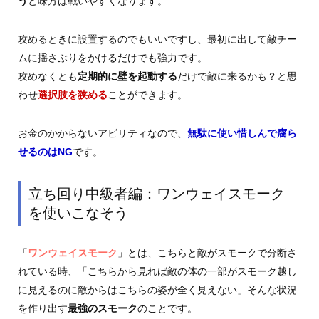
う
と味方は戦いやすくなります。
攻めるときに設置するのでもいいですし、最初に出して敵チー
ムに揺さぶりをかけるだけでも強力です。
攻めなくとも
定期的に壁を起動する
だけで敵に来るかも？と思
わせ
選択肢を狭める
ことができます。
お金のかからないアビリティなので、
無駄に使い惜しんで腐ら
せるのはNG
です。
立ち回り中級者編：ワンウェイスモーク
を使いこなそう
「
ワンウェイスモーク
」とは、こちらと敵がスモークで分断さ
れている時、「こちらから見れば敵の体の一部がスモーク越し
に見えるのに敵からはこちらの姿が全く見えない」そんな状況
を作り出す
最強のスモーク
のことです。