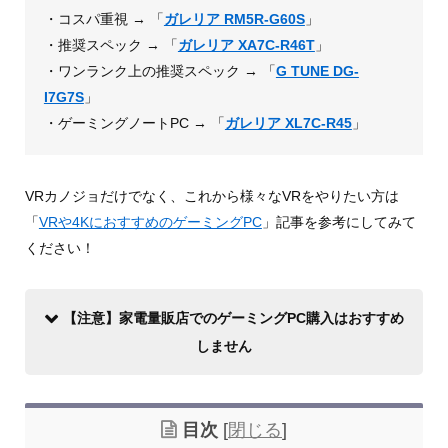
・コスパ重視 → 「
ガレリア RM5R-G60S
」
・推奨スペック → 「
ガレリア XA7C-R46T
」
・ワンランク上の推奨スペック → 「
G TUNE DG-
I7G7S
」
・ゲーミングノートPC → 「
ガレリア XL7C-R45
」
VRカノジョだけでなく、これから様々なVRをやりたい方は
「
VRや4KにおすすめのゲーミングPC
」記事を参考にしてみて
ください！
【注意】家電量販店でのゲーミングPC購入はおすすめ
しません
目次
[
閉じる
]