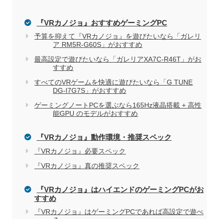
『VRカノジョ』おすすめゲーミングPC
予算を抑えて『VRカノジョ』を遊びたいなら「ガレリ
ア RM5R-G60S」がおすすめ
家電量販店で買う際のデメリット
最高設定で遊びたいなら「ガレリアXA7C-R46T」がお
すすめ
すべてのVRゲームを快適に遊びたいなら「G TUNE
DG-I7G7S」がおすすめ
電気屋や家電量販店でのパソコン購入を
関連記事
ゲーミングノートPCを選ぶなら165Hz液晶搭載 + 高性
おすすめしない理由
能GPU のモデルがおすすめ
『VRカノジョ』動作環境・推奨スペック
『VRカノジョ』必要スペック
『VRカノジョ』真の推奨スペック
『VRカノジョ』はハイエンドのゲーミングPCがお
すすめ
『VRカノジョ』はゲーミングPCであれば高設定で遊べ