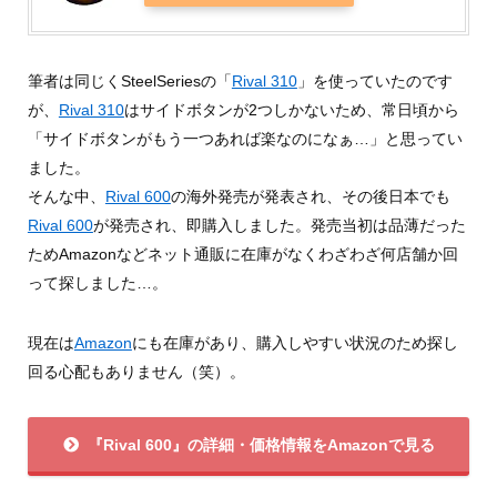
筆者は同じくSteelSeriesの「
Rival 310
」を使っていたのです
が、
Rival 310
はサイドボタンが2つしかないため、常日頃から
「サイドボタンがもう一つあれば楽なのになぁ…」と思ってい
ました。
そんな中、
Rival 600
の海外発売が発表され、その後日本でも
Rival 600
が発売され、即購入しました。発売当初は品薄だった
ためAmazonなどネット通販に在庫がなくわざわざ何店舗か回
って探しました…。
現在は
Amazon
にも在庫があり、購入しやすい状況のため探し
回る心配もありません（笑）。
『Rival 600』の詳細・価格情報をAmazonで見る