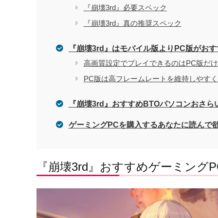
『崩壊3rd』必要スペック
『崩壊3rd』真の推奨スペック
『崩壊3rd』はモバイル版よりPC版がおす
高画質設定でプレイできるのはPC版だけ
PC版は高フレームレートを維持しやす
『崩壊3rd』おすすめBTOパソコンおさら
ゲーミングPCを購入するあなたに読んで
『崩壊3rd』おすすめゲーミングP