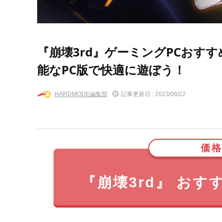
『崩壊3rd』ゲーミングPCおす
能なPC版で快適に遊ぼう！
HARDMODE編集部
記事更新日 :
2023/06/22
価格
『崩壊3rd』 お