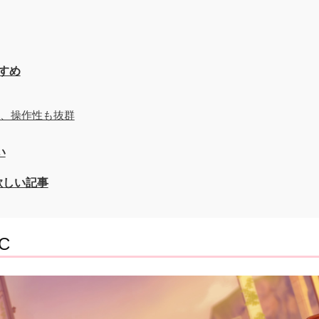
すめ
く、操作性も抜群
い
欲しい記事
C