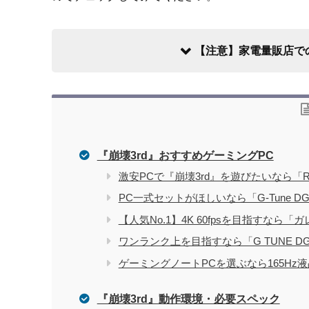
【注意】家電量販店で
『崩壊3rd』おすすめゲーミングPC
家電量販店で買う際のデメリット
激安PCで『崩壊3rd』を遊びたいなら「R
PC一式セットがほしいなら「G-Tune DG
電気屋や家電量販店でのパソコン購入を
関連記事
【人気No.1】4K 60fpsを目指すなら「
ワンランク上を目指すなら「G TUNE DG
ゲーミングノートPCを選ぶなら165Hz液
『崩壊3rd』動作環境・必要スペック