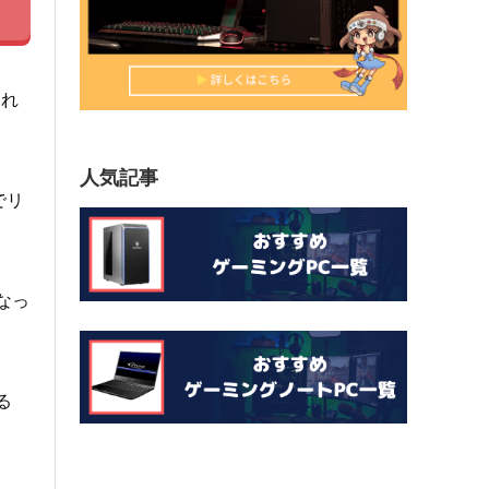
され
人気記事
Cでリ
なっ
る