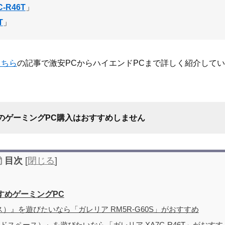
-R46T
」
T
」
こちら
の記事で激安PCからハイエンドPCまで詳しく紹介して
のゲーミングPC購入はおすすめしません
目次
[
閉じる
]
すすめゲーミングPC
ース）』を遊びたいなら「ガレリア RM5R-G60S」がおすすめ
デッドスペース）』を遊びたいなら「ガレリア XA7C-R46T」がおすす