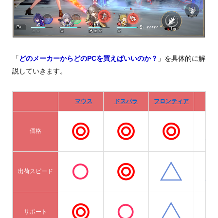
「
どのメーカーからどのPCを買えばいいのか？
」を具体的に解
説していきます。
マウス
ドスパラ
フロンティア
De
価格
出荷スピード
サポート