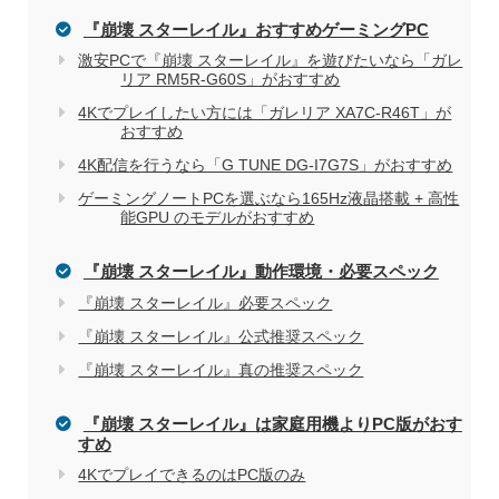
『崩壊 スターレイル』おすすめゲーミングPC
激安PCで『崩壊 スターレイル』を遊びたいなら「ガレ
リア RM5R-G60S」がおすすめ
家電量販店で買う際のデメリット
4Kでプレイしたい方には「ガレリア XA7C-R46T」が
おすすめ
4K配信を行うなら「G TUNE DG-I7G7S」がおすすめ
電気屋や家電量販店でのパソコン購入を
関連記事
ゲーミングノートPCを選ぶなら165Hz液晶搭載 + 高性
能GPU のモデルがおすすめ
おすすめしない理由
『崩壊 スターレイル』動作環境・必要スペック
『崩壊 スターレイル』必要スペック
『崩壊 スターレイル』公式推奨スペック
『崩壊 スターレイル』真の推奨スペック
『崩壊 スターレイル』は家庭用機よりPC版がおす
すめ
4KでプレイできるのはPC版のみ