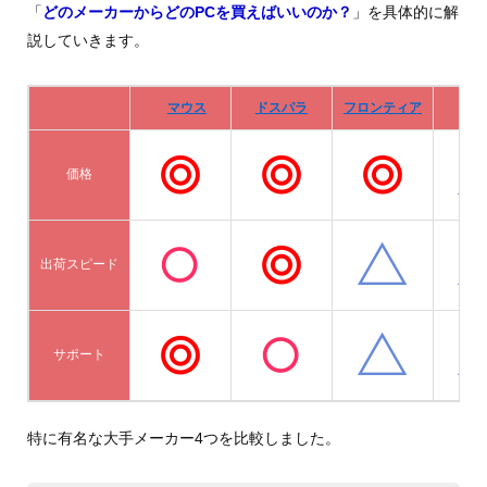
「
どのメーカーからどのPCを買えばいいのか？
」を具体的に解
説していきます。
マウス
ドスパラ
フロンティア
De
価格
出荷スピード
サポート
特に有名な大手メーカー4つを比較しました。