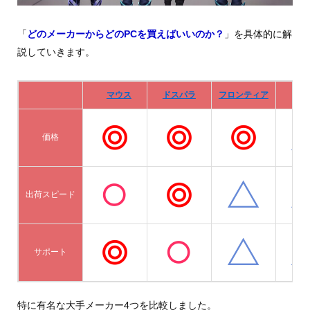
「
どのメーカーからどのPCを買えばいいのか？
」を具体的に解
説していきます。
マウス
ドスパラ
フロンティア
De
価格
出荷スピード
サポート
特に有名な大手メーカー4つを比較しました。