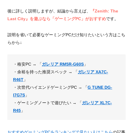
後に詳しく説明しますが、結論から言えば、
『Zenith: The
Last City』を遊ぶなら「ゲーミングPC」がおすすめ
です。
説明を省いて必要なゲーミングPCだけ知りたいという方はこち
らから↓
・格安PC → 「
ガレリア RM5R-G60S
」
・余裕を持った推奨スペック → 「
ガレリア XA7C-
R46T
」
・次世代ハイエンドゲーミングPC → 「
G TUNE DG-
I7G7S
」
・ゲーミングノートで遊びたい → 「
ガレリア XL7C-
R45
」
おすすめゲーミングPCをランキングで見たい人はこちら
の記事