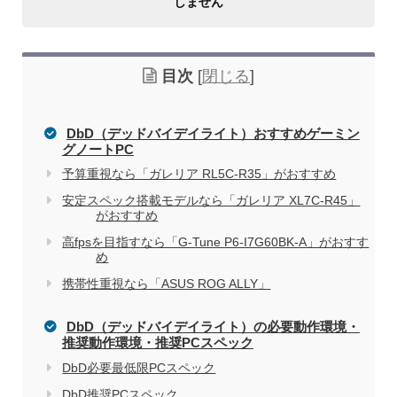
しません
目次
[
閉じる
]
DbD（デッドバイデイライト）おすすめゲーミン
グノートPC
予算重視なら「ガレリア RL5C-R35」がおすすめ
家電量販店で買う際のデメリット
安定スペック搭載モデルなら「ガレリア XL7C-R45」
がおすすめ
高fpsを目指すなら「G-Tune P6-I7G60BK-A」がおすす
め
電気屋や家電量販店でのパソコン購入を
関連記事
携帯性重視なら「ASUS ROG ALLY」
おすすめしない理由
DbD（デッドバイデイライト）の必要動作環境・
推奨動作環境・推奨PCスペック
DbD必要最低限PCスペック
DbD推奨PCスペック