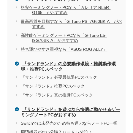
格安ゲーミングノートPCなら「ガレリア RL5R-
G165」がおすすめ
家電量販店で買う際のデメリット
最高画質を目指すなら「G-Tune P6-I7G60BK-A」がお
すすめ
高性能ゲーミングノートPCなら「G-Tune E5-
I9G70BK-A」がおすすめ
電気屋や家電量販店でのパソコン購入を
関連記事
持ち運びやすさ重視なら「ASUS ROG ALLY」
おすすめしない理由
『サンドランド』の必要動作環境・推奨動作環
境・推奨PCスペック
『サンドランド』必要最低限PCスペック
『サンドランド』推奨PCスペック
『サンドランド』真の推奨PCスペック
『サンドランド』を遊ぶなら快適に動かせるゲー
ミングノートPCがおすすめ
Switchでは未発売のため持ち運ぶならノートPC一択
周辺機器がない分購入ハードルが低い