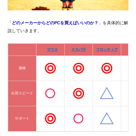
「
どのメーカーからどのPCを買えばいいのか？
」を具体的に解
説していきます。
マウス
ドスパラ
フロンティア
De
価格
出荷スピード
サポート