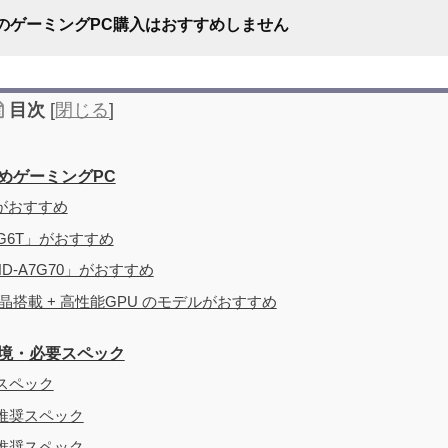
のゲーミングPC購入はおすすめしません
目次
[
閉じる
]
めゲーミングPC
」がおすすめ
7G6T」がおすすめ
おすすめしない理由
D-A7G70」がおすすめ
晶搭載 + 高性能GPU のモデルがおすすめ
境・必要スペック
スペック
推奨スペック
推奨スペック