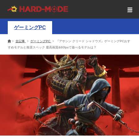
ゲーミングPC
全記事
ゲーミングPC
『アサシン クリード シャドウズ』ゲーミングPCおす
すめモデルと推奨スペック 最高画質&60fpsで遊べるモデルは？