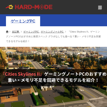
ゲーミングPC
全記事
ゲーミングPC
,
ゲーミングノートPC
『Cities Skylines II』ゲーミン
グノートPCのおすすめと推奨スペック グラボなしでも遊べる？重い・メモリ不足を回避
できるモデルを紹介！