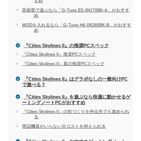
すめ
家電量販店で買う際のデメリット
高画質で遊ぶなら「G-Tune E5-I9G70BK-A」がおすす
め
MODを入れるなら「G-Tune H6-I9G80BK-B」がおすす
電気屋や家電量販店でのパソコン購入を
関連記事
め
おすすめしない理由
『Cities Skylines II』の推奨PCスペック
『Cities Skylines II』推奨PCスペック
『Cities Skylines II』真の推奨PCスペック
『Cities Skylines II』はグラボなしの一般向けPC
で遊べる？
『Cities Skylines II』を遊ぶなら快適に動かせるゲ
ーミングノートPCがおすすめ
『Cities Skylines II』の街づくりを外出先でも進められ
る
周辺機器がいらない分コストを抑えられる