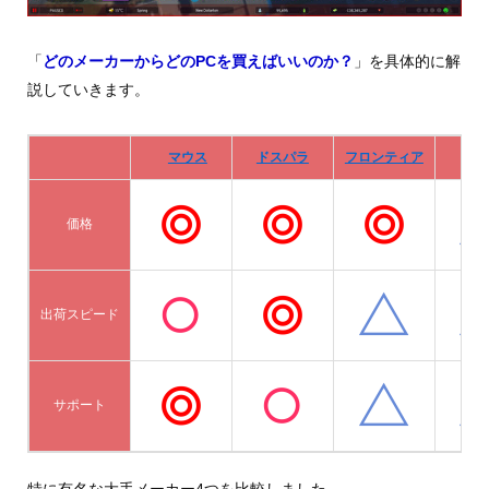
「
どのメーカーからどのPCを買えばいいのか？
」を具体的に解
説していきます。
マウス
ドスパラ
フロンティア
De
価格
出荷スピード
サポート