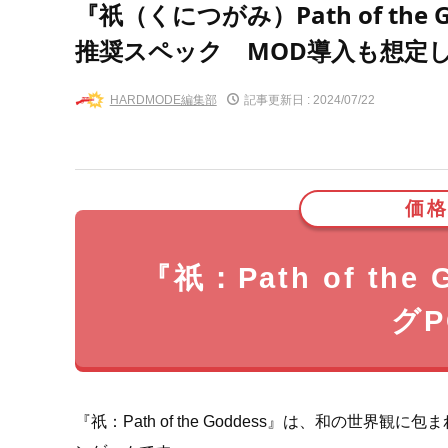
『祇（くにつがみ）Path of th
推奨スペック MOD導入も想定
HARDMODE編集部
記事更新日 :
2024/07/22
価格
『祇：Path of th
グ
『祇：Path of the Goddess』は、和の