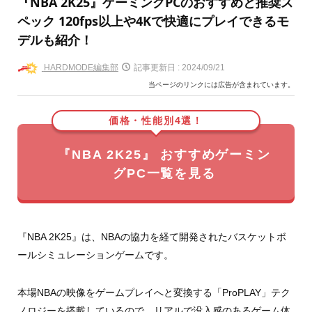
『NBA 2K25』ゲーミングPCのおすすめと推奨ス
ペック 120fps以上や4Kで快適にプレイできるモ
デルも紹介！
HARDMODE編集部
記事更新日 :
2024/09/21
当ページのリンクには広告が含まれています。
価格・性能別4選！
『NBA 2K25』 おすすめゲーミン
グPC一覧を見る
『NBA 2K25』は、NBAの協力を経て開発されたバスケットボ
ールシミュレーションゲームです。
本場NBAの映像をゲームプレイへと変換する「ProPLAY」テク
ノロジーを搭載しているので、リアルで没入感のあるゲーム体