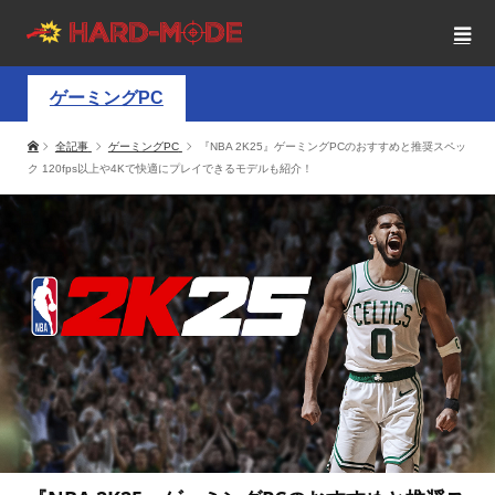
ゲーミングPC
全記事
ゲーミングPC
『NBA 2K25』ゲーミングPCのおすすめと推奨スペッ
ク 120fps以上や4Kで快適にプレイできるモデルも紹介！