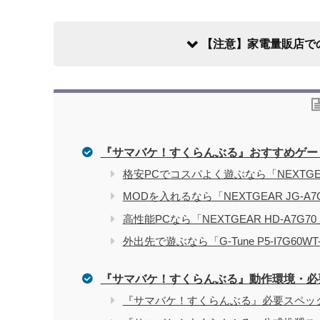
【注意】家電量販店で
『サマバケ！すくらんぶる』おすすめゲー
家電量販店で買う際のデメリット
格安PCでコスパよく遊ぶなら「NEXTGEA
MODを入れるなら「NEXTGEAR JG-A
電気屋や家電量販店でのパソコン購入を
関連記事
高性能PCなら「NEXTGEAR HD-A7G
外出先で遊ぶなら「G-Tune P5-I7G60
『サマバケ！すくらんぶる』動作環境・必
『サマバケ！すくらんぶる』必要スペッ