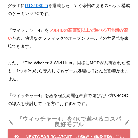
グラボに
RTX4060 Ti
を搭載した、やや余裕のあるスペック構成
のゲーミングPCです。
『ウィッチャー4』を
フルHDの高画質以上で遊べる可能性が高
い
ため、快適なグラフィックでオープンワールドの世界観を表
現できます。
また、『The Witcher 3 Wild Hunt』同様にMODが共有された際
も、1つや2つなら導入してもゲーム処理にほとんど影響が出ま
せん。
『ウィッチャー4』をある程度綺麗な画質で遊びたい方やMOD
の導入を検討している方におすすめです。
『ウィッチャー4』を4Kで遊べるコスパ
良好モデル
「NEXTGEAR JG-A7G6T」の詳細・価格情報はこち