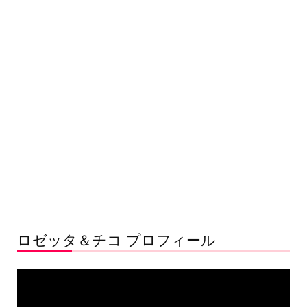
ロゼッタ＆チコ プロフィール