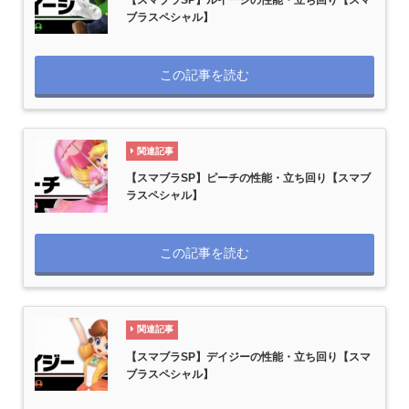
ブラスペシャル】
この記事を読む
関連記事
【スマブラSP】ピーチの性能・立ち回り【スマブ
ラスペシャル】
この記事を読む
関連記事
【スマブラSP】デイジーの性能・立ち回り【スマ
ブラスペシャル】