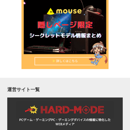
運営サイト一覧