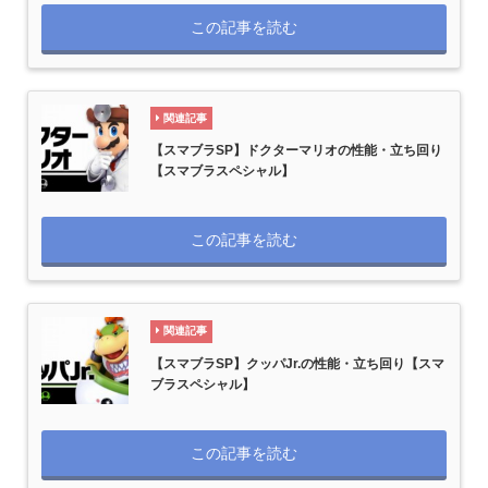
この記事を読む
関連記事
【スマブラSP】ドクターマリオの性能・立ち回り
【スマブラスペシャル】
この記事を読む
関連記事
【スマブラSP】クッパJr.の性能・立ち回り【スマ
ブラスペシャル】
この記事を読む