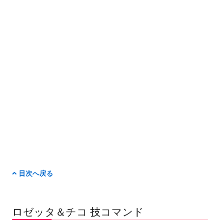
目次へ戻る
ロゼッタ＆チコ 技コマンド