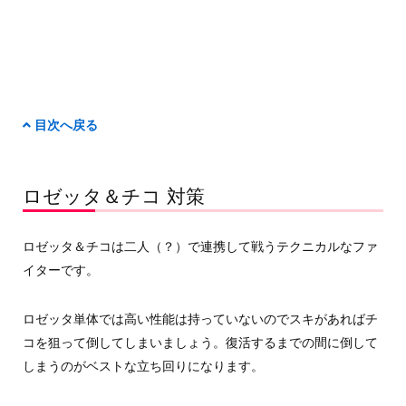
目次へ戻る
ロゼッタ＆チコ 対策
ロゼッタ＆チコは二人（？）で連携して戦うテクニカルなファ
イターです。
ロゼッタ単体では高い性能は持っていないのでスキがあればチ
コを狙って倒してしまいましょう。復活するまでの間に倒して
しまうのがベストな立ち回りになります。