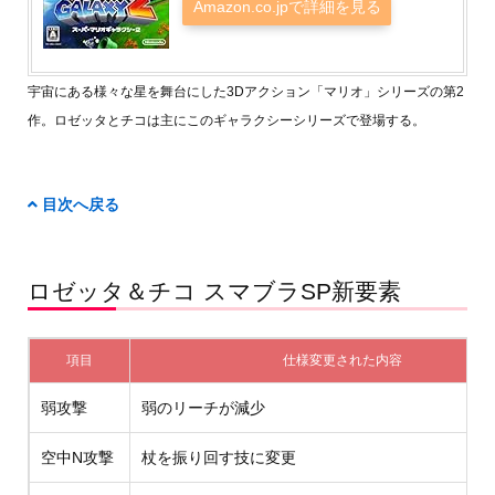
Amazon.co.jpで詳細を見る
宇宙にある様々な星を舞台にした3Dアクション「マリオ」シリーズの第2
作。ロゼッタとチコは主にこのギャラクシーシリーズで登場する。
目次へ戻る
ロゼッタ＆チコ スマブラSP新要素
項目
仕様変更された内容
弱攻撃
弱のリーチが減少
空中N攻撃
杖を振り回す技に変更