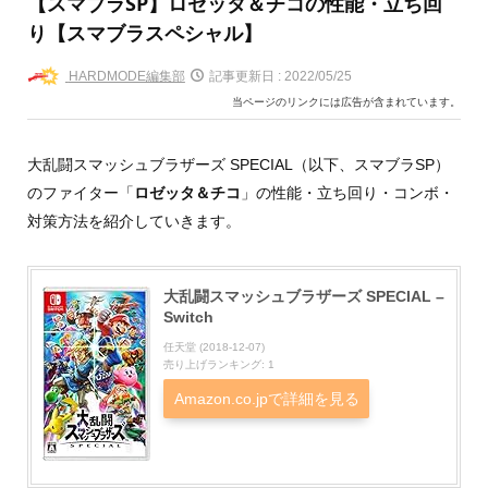
【スマブラSP】ロゼッタ＆チコの性能・立ち回
り【スマブラスペシャル】
HARDMODE編集部
記事更新日 :
2022/05/25
当ページのリンクには広告が含まれています。
大乱闘スマッシュブラザーズ SPECIAL（以下、スマブラSP）
のファイター「
ロゼッタ＆チコ
」の性能・立ち回り・コンボ・
対策方法を紹介していきます。
大乱闘スマッシュブラザーズ SPECIAL –
Switch
任天堂 (2018-12-07)
売り上げランキング: 1
Amazon.co.jpで詳細を見る