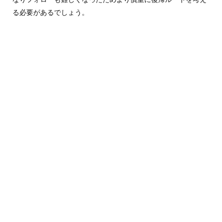
る必要があるでしょう。