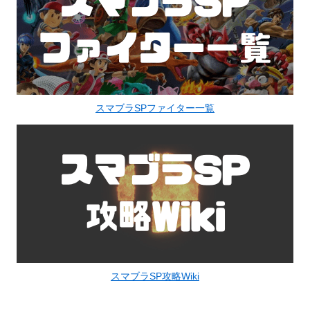
スマブラSPファイター一覧
スマブラSP攻略Wiki