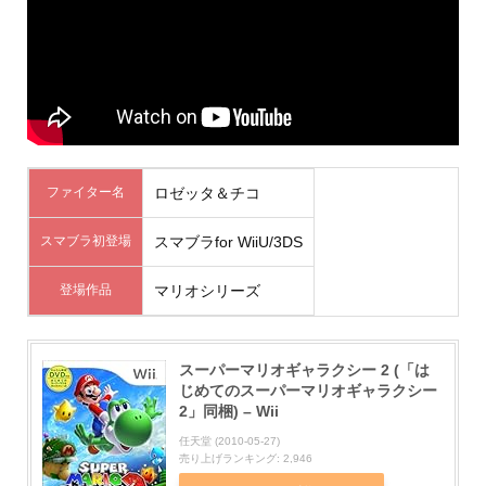
ファイター名
ロゼッタ＆チコ
スマブラ初登場
スマブラfor WiiU/3DS
登場作品
マリオシリーズ
スーパーマリオギャラクシー 2 (「は
じめてのスーパーマリオギャラクシー
2」同梱) – Wii
任天堂 (2010-05-27)
売り上げランキング: 2,946