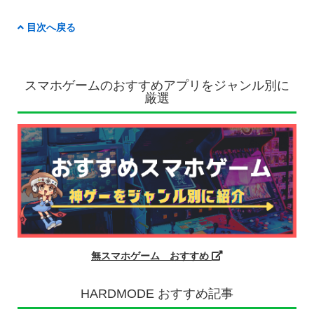
目次へ戻る
スマホゲームのおすすめアプリをジャンル別に
厳選
無スマホゲーム おすすめ
HARDMODE おすすめ記事