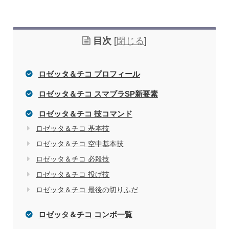
目次
[
閉じる
]
ロゼッタ＆チコ プロフィール
ロゼッタ＆チコ スマブラSP新要素
ロゼッタ＆チコ 技コマンド
ロゼッタ＆チコ 基本技
ロゼッタ＆チコ 空中基本技
ロゼッタ＆チコ 必殺技
ロゼッタ＆チコ 投げ技
ロゼッタ＆チコ 最後の切りふだ
ロゼッタ＆チコ コンボ一覧