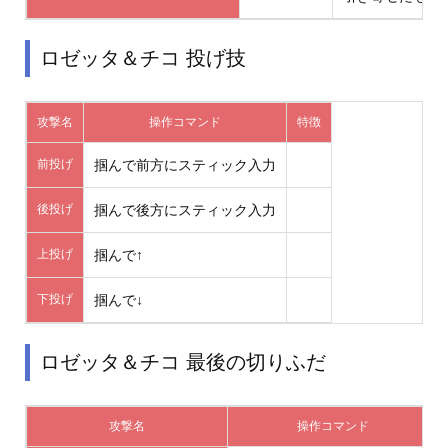
ロゼッタ＆チコ 投げ技
攻撃名
操作コマンド
特徴
前投げ
掴んで前方にスティック入力
後投げ
掴んで後方にスティック入力
上投げ
掴んで↑
下投げ
掴んで↓
ロゼッタ＆チコ 最後の切りふだ
攻撃名
操作コマンド