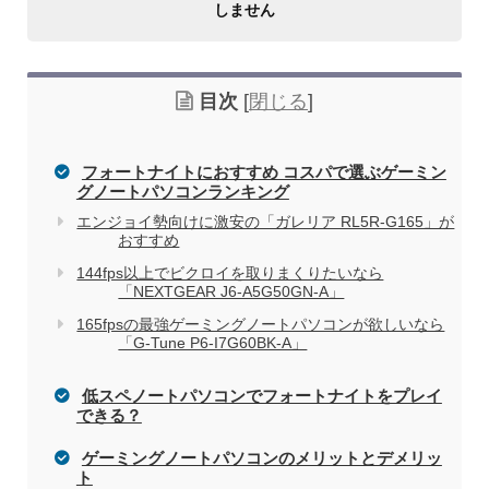
しません
目次
[
閉じる
]
フォートナイトにおすすめ コスパで選ぶゲーミン
グノートパソコンランキング
エンジョイ勢向けに激安の「ガレリア RL5R-G165」が
おすすめ
家電量販店で買う際のデメリット
144fps以上でビクロイを取りまくりたいなら
「NEXTGEAR J6-A5G50GN-A」
165fpsの最強ゲーミングノートパソコンが欲しいなら
電気屋や家電量販店でのパソコン購入を
関連記事
「G-Tune P6-I7G60BK-A」
おすすめしない理由
低スペノートパソコンでフォートナイトをプレイ
できる？
ゲーミングノートパソコンのメリットとデメリッ
ト