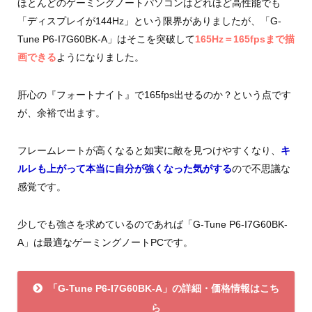
ほとんどのゲーミングノートパソコンはどれほど高性能でも
「ディスプレイが144Hz」という限界がありましたが、「G-
Tune P6-I7G60BK-A」はそこを突破して
165Hz＝165fpsまで描
画できる
ようになりました。
肝心の『フォートナイト』で165fps出せるのか？という点です
が、余裕で出ます。
フレームレートが高くなると如実に敵を見つけやすくなり、
キ
ルレも上がって本当に自分が強くなった気がする
ので不思議な
感覚です。
少しでも強さを求めているのであれば「G-Tune P6-I7G60BK-
A」は最適なゲーミングノートPCです。
「G-Tune P6-I7G60BK-A」の詳細・価格情報はこち
ら