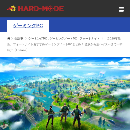
ゲーミングPC
全記事
ゲーミングPC
,
ゲーミングノートPC
,
フォートナイト
【2026年最
新】フォートナイトおすすめゲーミングノートPCまとめ！ 激安から超ハイスペまで一挙
紹介【Fortnite】