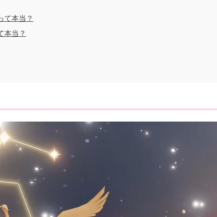
って本当？
て本当？