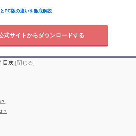
版とPC版の違いを徹底解説
を公式サイトからダウンロードする
目次
[
閉じる
]
G？
は？