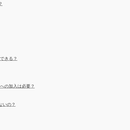
？
イできる？
usへの加入は必要？
ないの？