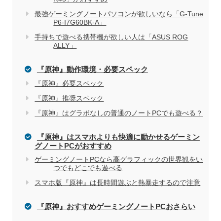
最強ゲーミングノートパソコンが欲しいなら「G-Tune
P6-I7G60BK-A」
電気屋や家電量販店でのパソコン購入を
関連記事
手持ちで遊べる携帯機が欲しい人は「ASUS ROG
おすすめしない理由
ALLY」
『原神』動作環境・必要スペック
『原神』必要スペック
『原神』推奨スペック
『原神』はグラボなしの普通のノートPCでも遊べる？
『原神』はスマホよりも快適に動かせるゲーミン
グノートPCがおすすめ
ゲーミングノートPCなら高グラフィックの世界観をい
つでもどこでも遊べる
スマホ版『原神』は長時間遊ぶと熱暴走するので注意
『原神』おすすめゲーミングノートPCおさらい