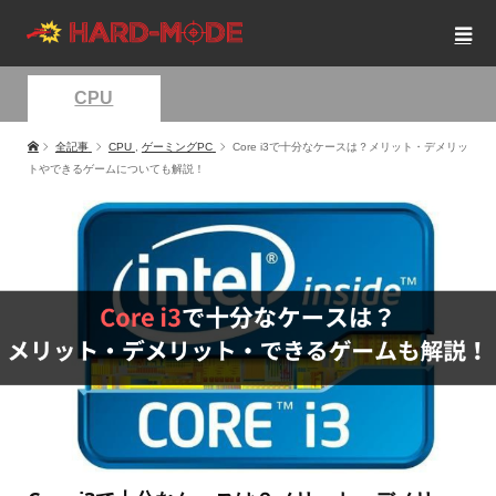
CPU
全記事
CPU
,
ゲーミングPC
Core i3で十分なケースは？メリット・デメリッ
トやできるゲームについても解説！