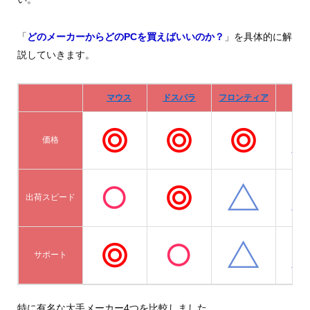
「
どのメーカーからどのPCを買えばいいのか？
」を具体的に解
説していきます。
マウス
ドスパラ
フロンティア
De
価格
出荷スピード
サポート
特に有名な大手メーカー4つを比較しました。