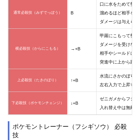
口に水をためて勢い
通常必殺技（みずでっぽう）
B
溜めるほど相手を押
ダメージは与えられ
甲羅にこもって勢い
ダメージを受けない
横必殺技（からにこもる）
→+B
相手やシールドにぶ
突進中に上から踏ま
水流にさかのぼりな
上必殺技（たきのぼり）
↑+B
左右入力で上昇する
ゼニガメからフシギ
下必殺技（ポケモンチェンジ）
↓+B
入れ替え中は無敵だ
ポケモントレーナー（フシギソウ） 必殺
技