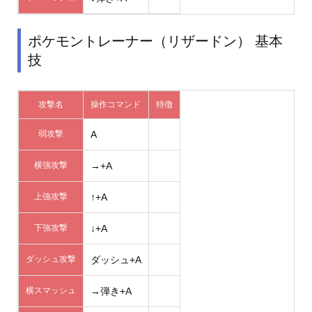
ポケモントレーナー（リザードン） 基本
技
攻撃名
操作コマンド
特徴
弱攻撃
A
横強攻撃
→+A
上強攻撃
↑+A
下強攻撃
↓+A
ダッシュ攻撃
ダッシュ+A
横スマッシュ
→弾き+A