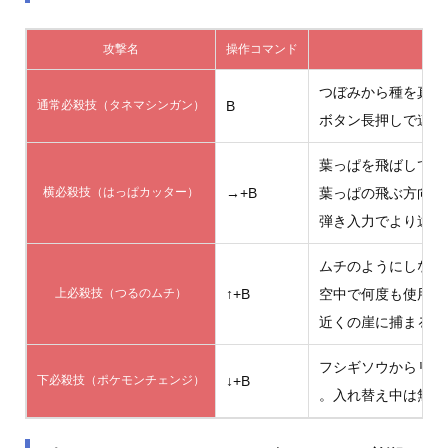
攻撃名
操作コマンド
つぼみから種を真上
通常必殺技（タネマシンガン）
B
ボタン長押しで連射
葉っぱを飛ばして攻
横必殺技（はっぱカッター）
→+B
葉っぱの飛ぶ方向は
弾き入力でより遠く
ムチのようにしなる
上必殺技（つるのムチ）
↑+B
空中で何度も使用可
近くの崖に捕まるこ
フシギソウからリザ
下必殺技（ポケモンチェンジ）
↓+B
。入れ替え中は無敵