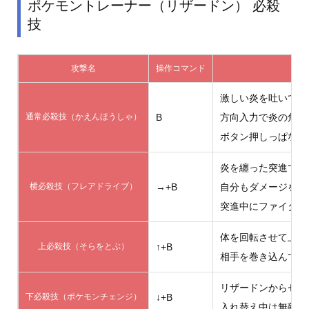
ポケモントレーナー（リザードン） 必殺
技
攻撃名
操作コマンド
激しい炎を吐いて攻
通常必殺技（かえんほうしゃ）
B
方向入力で炎の角度
ボタン押しっぱなし
炎を纏った突進で攻
横必殺技（フレアドライブ）
→+B
自分もダメージを受
突進中にファイター
体を回転させて上空
上必殺技（そらをとぶ）
↑+B
相手を巻き込んで連
リザードンからゼニ
下必殺技（ポケモンチェンジ）
↓+B
入れ替え中は無敵だ