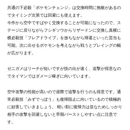
共通の下必殺「ポケモンチェンジ」は交換時間に無敵があるの
でタイミング次第では回避にも使えます。
今作から空中ですばやく交換することが可能になったので、ス
テージに戻りながらフシギソウからリザードンに交換し真横に
横必殺技「フレアドライブ」を放ちながら帰還といった芸当も
可能。次に出せるポケモンを考えながら戦うとプレイングの幅
が広がります。
ゼニガメはリーチが短いですが技の出が速く、追撃が得意なの
でタイマンではダメージ稼ぎに向いています。
空中攻撃の性能が高いので崖際で追撃を行うのも得意です。通
常必殺技「みずでっぽう」も復帰阻止に向いているので積極的
に妨害していきましょう。 軽い割に復帰力は並なためしっかり
相手の攻撃を回避しないと早期バーストしやすい点に注意で
す。