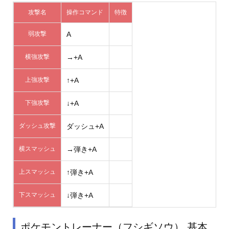
攻撃名
操作コマンド
特徴
弱攻撃
A
横強攻撃
→+A
上強攻撃
↑+A
下強攻撃
↓+A
ダッシュ攻撃
ダッシュ+A
横スマッシュ
→弾き+A
上スマッシュ
↑弾き+A
下スマッシュ
↓弾き+A
ポケモントレーナー（フシギソウ） 基本