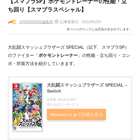
【スマブラSP】ポケモントレーナーの性能・立
ち回り【スマブラスペシャル】
HARDMODE編集部
記事更新日 :
2022/05/25
当ページのリンクには広告が含まれています。
大乱闘スマッシュブラザーズ SPECIAL（以下、スマブラSP）
のファイター「
ポケモントレーナー
」の性能・立ち回り・コン
ボ・対策方法を紹介していきます。
大乱闘スマッシュブラザーズ SPECIAL –
Switch
任天堂 (2018-12-07)
売り上げランキング: 1
Amazon.co.jpで詳細を見る