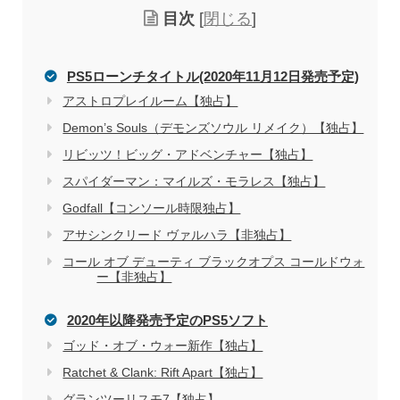
目次
[
閉じる
]
PS5ローンチタイトル(2020年11月12日発売予定)
アストロプレイルーム【独占】
Demon’s Souls（デモンズソウル リメイク）【独占】
リビッツ！ビッグ・アドベンチャー【独占】
スパイダーマン：マイルズ・モラレス【独占】
Godfall【コンソール時限独占】
アサシンクリード ヴァルハラ【非独占】
コール オブ デューティ ブラックオプス コールドウォ
ー【非独占】
2020年以降発売予定のPS5ソフト
ゴッド・オブ・ウォー新作【独占】
Ratchet & Clank: Rift Apart【独占】
グランツーリスモ7【独占】